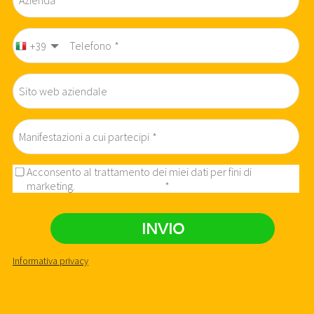
Azienda
Telefono
+39
Sito web aziendale
Manifestazioni a cui partecipi
Acconsento al trattamento dei miei dati per fini di
marketing.
Leggi l'informativa.
INVIO
Informativa privacy