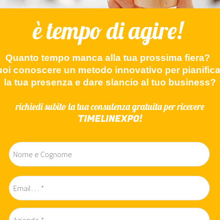
è tempo di agire!
Quanto tempo manca alla tua prossima fiera?
uoi conoscere un metodo innovativo per pianifica
la tua presenza e dare slancio al tuo business?
richiedi subito la tua consulenza gratuita per ricevere
TIMELINEXPO!
Nome e Cognome
Email…